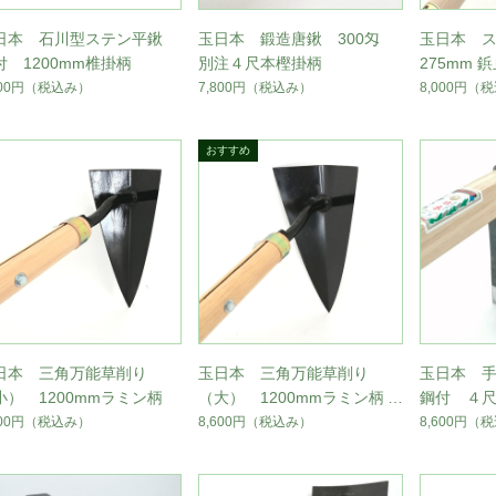
日本 石川型ステン平鍬
玉日本 鍛造唐鍬 300匁
玉日本 
付 1200mm椎掛柄
別注４尺本樫掛柄
275mm 
本掛柄付
600円
（税込み）
7,800円
（税込み）
8,000円
（税
日本 三角万能草削り
玉日本 三角万能草削り
玉日本 
小） 1200mmラミン柄
（大） 1200mmラミン柄付
鋼付 ４尺
柄付
400円
（税込み）
8,600円
（税込み）
8,600円
（税