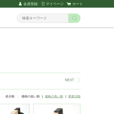
会員登録
マイページ
カート
Y
NEXT
表示順 :
価格の低い順
価格の高い順
更新日順