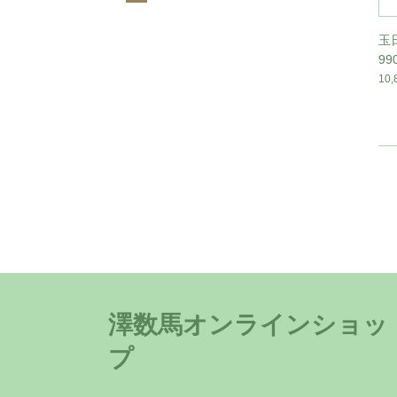
玉
9
10
澤数馬オンラインショッ
プ