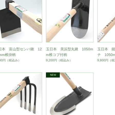
日本 富山型センバ鍬 12
玉日本 美浜型丸鍬 1050m
玉日本 
0mm椎掛柄
m椎コブ付柄
チ 1050
800円
（税込み）
9,200円
（税込み）
9,800円
（税