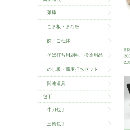
麺棒
こま板・まな板
篩・こね鉢
明
そば打ち用刷毛・掃除用品
3
2,
のし板・蕎麦打ちセット
関連道具
包丁
牛刀包丁
三徳包丁