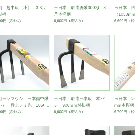
利 越中鍬（小） 3.3尺
玉日本 鍛造唐鍬300匁 3
玉日本 四
掛柄
尺本樫柄
（1050
600円
（税込み）
6,600円
（税込み）
6,600円
（税
祖玉ヤマウシ 三本備中鍬
玉日本 鍛造三本鍬 本バ
玉日本 細
小） 極上ノミ先 1050m
チ 900mｍ朴掛柄
mm本樫柄
掛柄
600円
（税込み）
6,600円
（税込み）
6,700円
（税