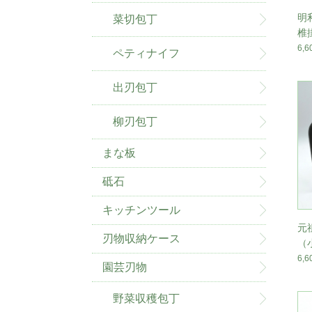
明
菜切包丁
椎
6,
ペティナイフ
出刃包丁
柳刃包丁
まな板
砥石
キッチンツール
元
刃物収納ケース
（
m
6,
園芸刃物
野菜収穫包丁