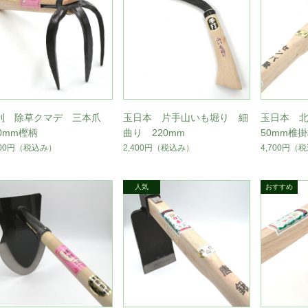
利 除草クマデ 三本爪
玉日本 片手山いも堀り 細
玉日本 北
00mm樫柄
曲り 220mm
50mm椎
300円
（税込み）
2,400円
（税込み）
4,700円
（税