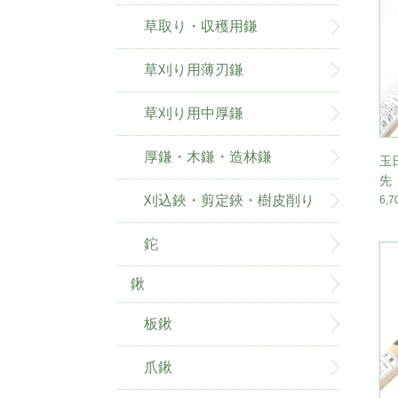
草取り・収穫用鎌
草刈り用薄刃鎌
草刈り用中厚鎌
厚鎌・木鎌・造林鎌
玉
先
刈込鋏・剪定鋏・樹皮削り
6,
鉈
鍬
板鍬
爪鍬