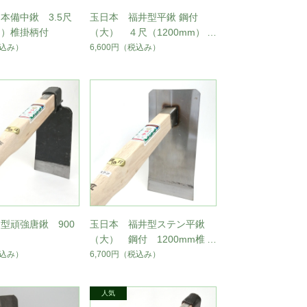
本備中鍬 3.5尺
玉日本 福井型平鍬 鋼付
mm）椎掛柄付
（大） ４尺（1200mm）椎
掛柄付
込み）
6,600円
（税込み）
型頑強唐鍬 900
玉日本 福井型ステン平鍬
（大） 鋼付 1200mm椎掛
柄
込み）
6,700円
（税込み）