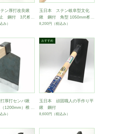
ステン厚打改良鍬
玉日本 ステン岐阜型文化
鋲止 鋼付 3尺椎
鍬 鋼付 角型 1050mm椎
コブ付丸柄
込み）
8,200円
（税込み）
手打厚打センバ鍬
玉日本 頑固職人の手作り平
（1200mm）椎掛
鍬 鋼付
込み）
8,600円
（税込み）