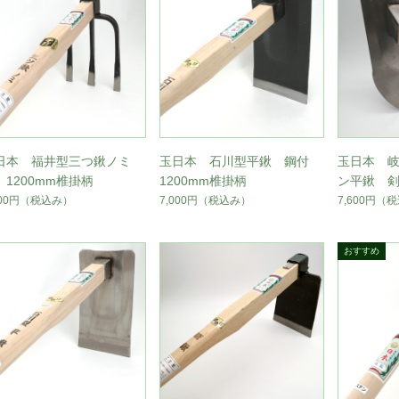
日本 福井型三つ鍬ノミ
玉日本 石川型平鍬 鋼付
玉日本 
 1200mm椎掛柄
1200mm椎掛柄
ン平鍬 剣
3.5尺ラミ
700円
（税込み）
7,000円
（税込み）
7,600円
（税