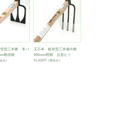
能登型三本鍬 本バ
玉日本 岐阜型三本備中鍬
mm椎掛柄
990mm樫柄 台形ヒツ
込み）
10,400円
（税込み）