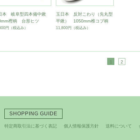
日本 岐阜型四本備中鍬
玉日本 反対こわり（先丸型
90mm樫柄 台形ヒツ
平鍬） 1050mm椎コブ柄
,800円
（税込み）
11,800円
（税込み）
1
2
SHOPPING GUIDE
特定商取引法に基づく表記
個人情報保護方針
送料について