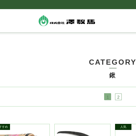
CATEGOR
鍬
1
2