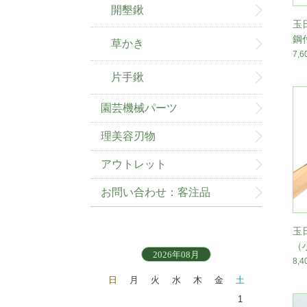
開墾鍬
玉
鋼
草かき
7,
片手鍬
園芸機械パーツ
理美容刃物
アウトレット
お問い合わせ：客注品
玉
（
2026年08月
8,
日
月
火
水
木
金
土
1