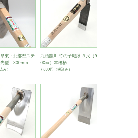
岐阜東・北部型ステ
九頭龍川 竹の子堀鍬 ３尺（9
先型 300mm
00㎜）本樫柄
ン柄＃1
込み）
7,600円
（税込み）