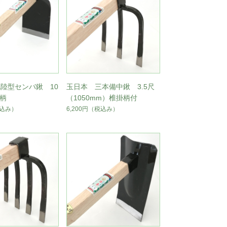
陸型センバ鍬 10
玉日本 三本備中鍬 3.5尺
掛柄
（1050mm）椎掛柄付
込み）
6,200円
（税込み）