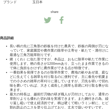
ブランド
玉日本
share
商品詳細
長い柄の先に三角形の鉄板を付けた農具で、鉄板の両側が刃にな
っていて、家庭園芸や農作業の除草や土寄せ・畝たて・溝付けに
最適な三角万能草削りです。
鍬（くわ）に似た形ですが、本品は、おもに除草や畝たて作業に
使用します。柄の長さが1200mmあり、立ったまま作業できるの
で体に負担をかけずに農作業ができる点が特徴です。
一番効果を発揮できるのが除草作業で、農地の畝やあぜ道、庭な
どに生えてくる雑草を刈り取るのに便利です。主に春先や初夏ま
での小さめの雑草の草刈りに適していますが、刃先を研いで切れ
味を磨いていれば、大きく成長した雑草も容易に刈り取る事が出
来ます。
最大の特長は、越前打刃物の研ぎ職人が刃付けしており、通常の
草削りよりも優れた切れ味を実感できます。また鋼付きの為、繰
り返し砥いで使え経済的です。柄は硬くて軽いラミン材に、ヒビ
割れ防止のニスを塗り仕上げており、丈夫で扱いやすいです。