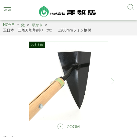
HOME
鍬
草かき
玉日本 三角万能草削り（大） 1200mmラミン柄付
ZOOM