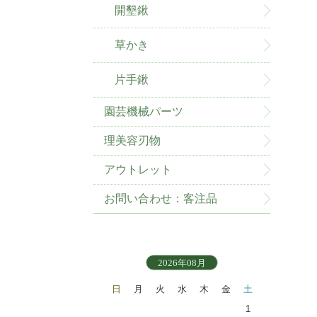
開墾鍬
草かき
片手鍬
園芸機械パーツ
理美容刃物
アウトレット
お問い合わせ：客注品
2026年08月
日
月
火
水
木
金
土
1