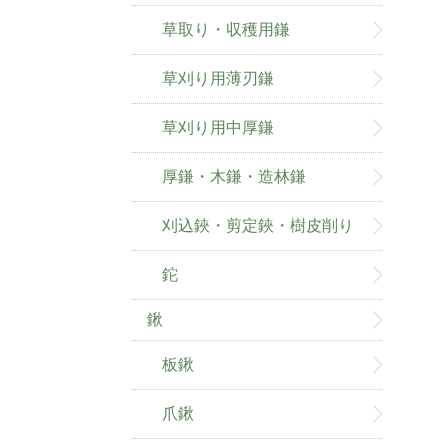
草取り・収穫用鎌
草刈り用薄刃鎌
草刈り用中厚鎌
厚鎌・木鎌・造林鎌
刈込鋏・剪定鋏・樹皮削り
鉈
鍬
板鍬
爪鍬