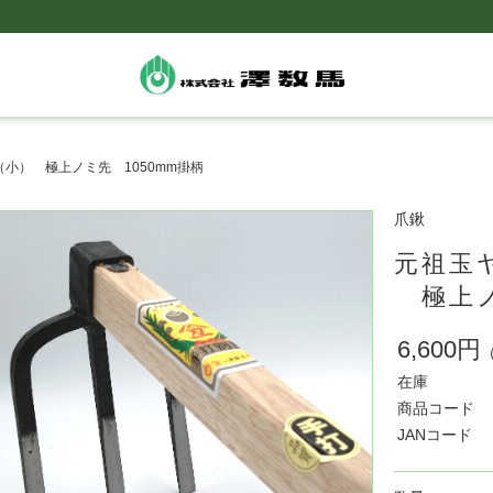
小） 極上ノミ先 1050mm掛柄
爪鍬
元祖玉
極上ノ
6,600円
在庫
商品コード
JANコード