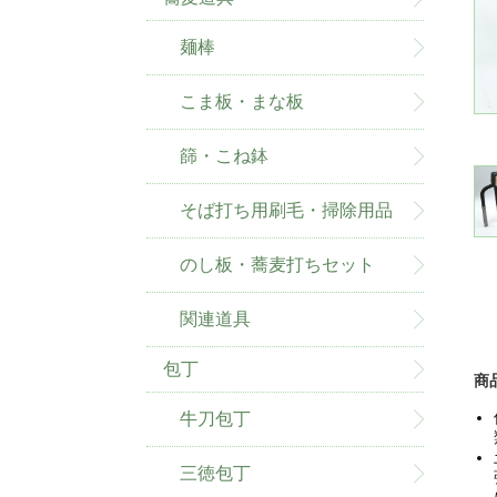
麺棒
こま板・まな板
篩・こね鉢
そば打ち用刷毛・掃除用品
のし板・蕎麦打ちセット
関連道具
包丁
商
牛刀包丁
三徳包丁