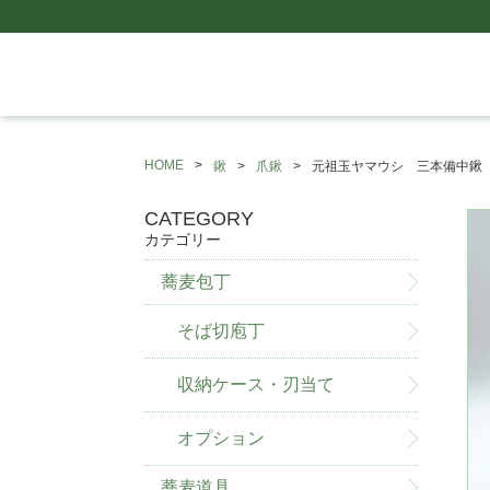
HOME
鍬
爪鍬
元祖玉ヤマウシ 三本備中鍬（
CATEGORY
カテゴリー
蕎麦包丁
そば切庖丁
収納ケース・刃当て
オプション
蕎麦道具