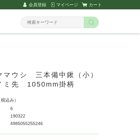
会員登録
マイページ
カート
ヤマウシ 三本備中鍬（小）
ミ先 1050mm掛柄
（税込み）
6
190322
4985055255246