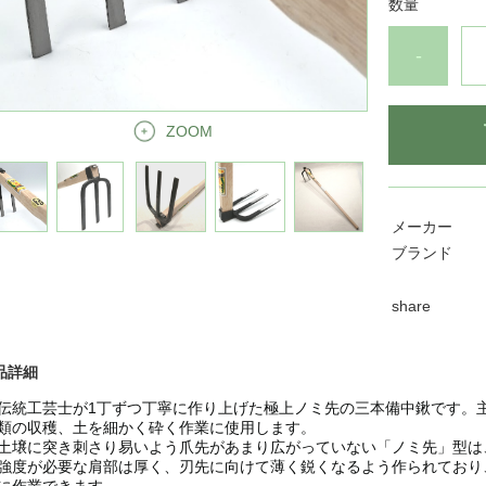
数量
-
ZOOM
メーカー
ブランド
share
品詳細
伝統工芸士が1丁ずつ丁寧に作り上げた極上ノミ先の三本備中鍬です。
類の収穫、土を細かく砕く作業に使用します。
土壌に突き刺さり易いよう爪先があまり広がっていない「ノミ先」型は
強度が必要な肩部は厚く、刃先に向けて薄く鋭くなるよう作られており