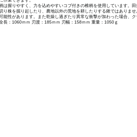
に作業できます。
柄は握りやすく、力を込めやすいコブ付きの椎柄を使用しています。田
切り株を掘り起したり、農地以外の荒地を耕したりする鍬ではありませ
可能性があります。また乾燥し過ぎたり異常な衝撃が加わった場合、ク
全長：1060ｍｍ 刃渡：185ｍｍ 刃幅：158ｍｍ 重量：1050ｇ