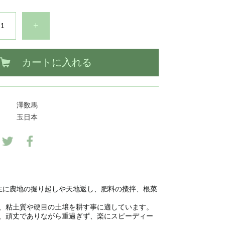
+
カートに入れる
澤数馬
玉日本
主に農地の掘り起しや天地返し、肥料の攪拌、根菜
、粘土質や硬目の土壌を耕す事に適しています。
、頑丈でありながら重過ぎず、楽にスピーディー