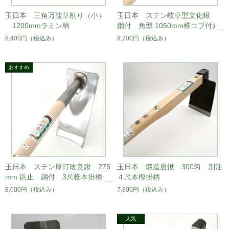
玉日本 三角万能草削り（小）
玉日本 ステン岐阜型文化鍬
1200mmラミン柄
鋼付 角型 1050mm椎コブ付丸
柄
8,400円
（税込み）
8,200円
（税込み）
玉日本 ステン厚打改良鍬 275
玉日本 鍛造唐鍬 300匁 別注
mm 鋲止 鋼付 3尺椎本掛柄付
４尺本樫掛柄
8,000円
（税込み）
7,800円
（税込み）