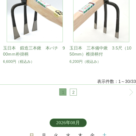
玉日本 鍛造三本鍬 本バチ 9
玉日本 三本備中鍬 3.5尺（10
00mｍ朴掛柄
50mm）椎掛柄付
6,600円
（税込み）
6,200円
（税込み）
表示件数：1～30/33
1
2
2026年08月
日
月
火
水
木
金
土