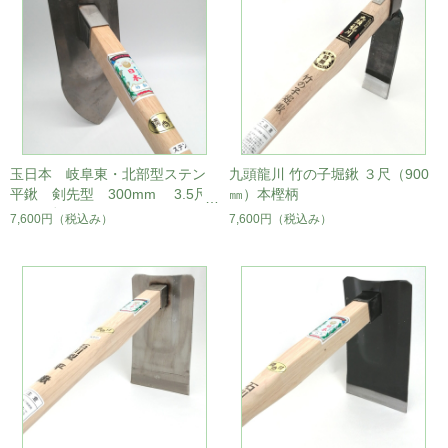
玉日本 岐阜東・北部型ステン
九頭龍川 竹の子堀鍬 ３尺（900
平鍬 剣先型 300mm 3.5尺
㎜）本樫柄
ラミン柄＃1
7,600円
（税込み）
7,600円
（税込み）