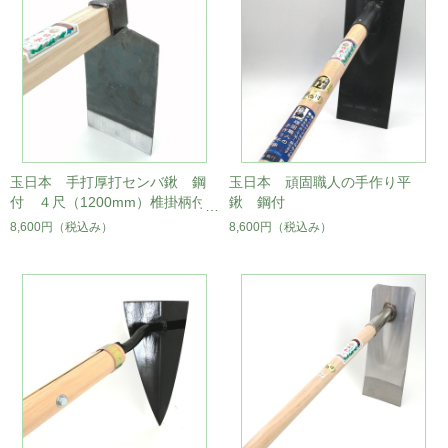
玉日本 手打厚打センバ鍬 鋼
玉日本 頑固職人の手作り平
付 ４尺（1200mm）椎掛柄付
鍬 鋼付
8,600円
（税込み）
8,600円
（税込み）