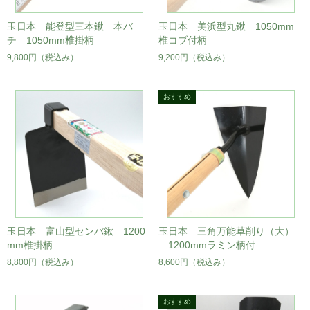
玉日本 能登型三本鍬 本バ
玉日本 美浜型丸鍬 1050mm
チ 1050mm椎掛柄
椎コブ付柄
9,800円
（税込み）
9,200円
（税込み）
玉日本 富山型センバ鍬 1200
玉日本 三角万能草削り（大）
mm椎掛柄
1200mmラミン柄付
8,800円
（税込み）
8,600円
（税込み）