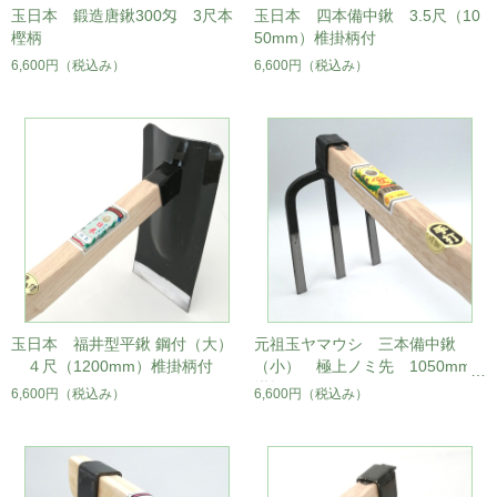
玉日本 鍛造唐鍬300匁 3尺本
玉日本 四本備中鍬 3.5尺（10
樫柄
50mm）椎掛柄付
6,600円
（税込み）
6,600円
（税込み）
玉日本 福井型平鍬 鋼付（大）
元祖玉ヤマウシ 三本備中鍬
４尺（1200mm）椎掛柄付
（小） 極上ノミ先 1050mm
掛柄
6,600円
（税込み）
6,600円
（税込み）