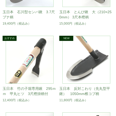
玉日本 石川型センバ鍬 3.7尺
玉日本 とんび鍬 大（210×25
ブナ柄
0mm） 3尺本樫柄
19,400円
（税込み）
15,000円
（税込み）
玉日本 竹の子堀専用鍬 295ｍ
玉日本 反対こわり（先丸型平
ｍ 甲丸ヒツ 3尺樫掛柄付
鍬） 1050mm椎コブ柄
12,400円
（税込み）
11,800円
（税込み）