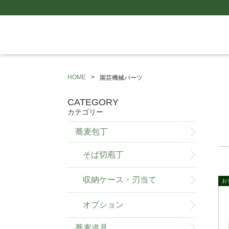
HOME
園芸機械パーツ
CATEGORY
カテゴリー
蕎麦包丁
そば切庖丁
収納ケース・刃当て
オプション
蕎麦道具