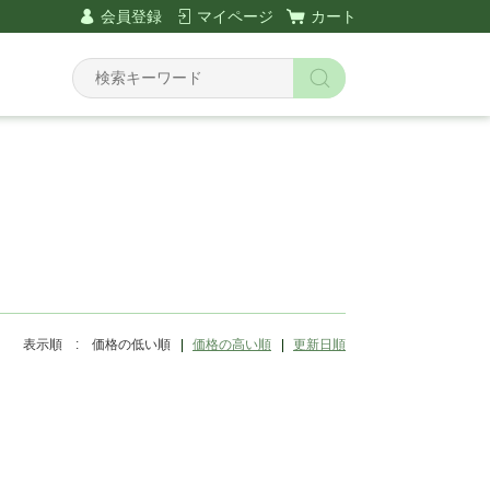
会員登録
マイページ
カート
Y
ツ
表示順 :
価格の低い順
価格の高い順
更新日順