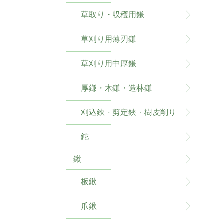
草取り・収穫用鎌
草刈り用薄刃鎌
草刈り用中厚鎌
厚鎌・木鎌・造林鎌
刈込鋏・剪定鋏・樹皮削り
鉈
鍬
板鍬
爪鍬