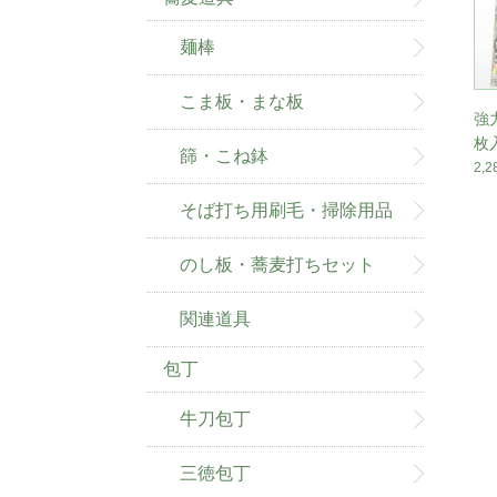
麺棒
こま板・まな板
強
枚入
篩・こね鉢
2,
そば打ち用刷毛・掃除用品
のし板・蕎麦打ちセット
関連道具
包丁
牛刀包丁
三徳包丁