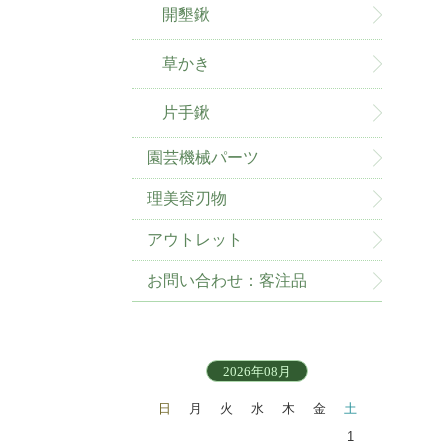
開墾鍬
草かき
片手鍬
園芸機械パーツ
理美容刃物
アウトレット
お問い合わせ：客注品
2026年08月
日
月
火
水
木
金
土
1