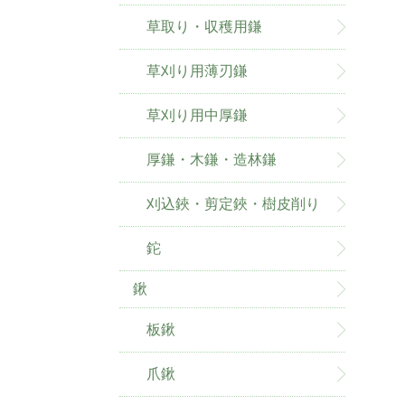
草取り・収穫用鎌
草刈り用薄刃鎌
草刈り用中厚鎌
厚鎌・木鎌・造林鎌
刈込鋏・剪定鋏・樹皮削り
鉈
鍬
板鍬
爪鍬