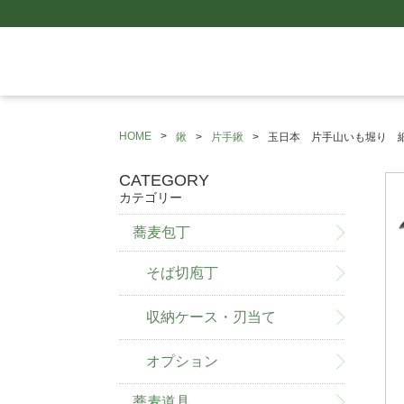
HOME
鍬
片手鍬
玉日本 片手山いも堀り 細
CATEGORY
カテゴリー
蕎麦包丁
そば切庖丁
収納ケース・刃当て
オプション
蕎麦道具