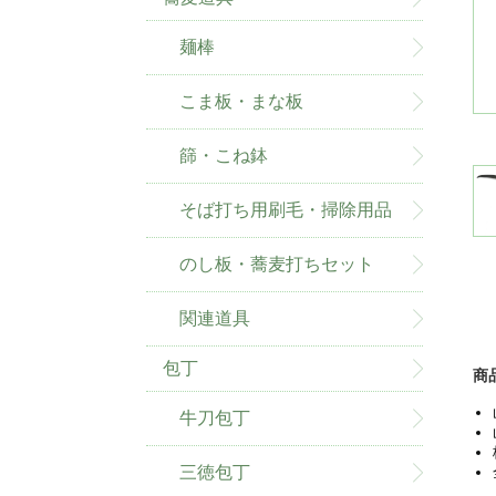
麺棒
こま板・まな板
篩・こね鉢
そば打ち用刷毛・掃除用品
のし板・蕎麦打ちセット
関連道具
包丁
商
牛刀包丁
三徳包丁