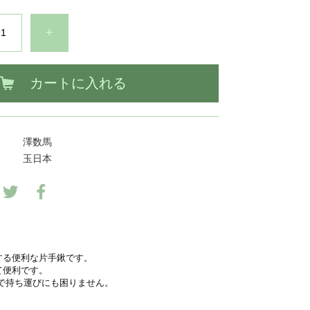
+
カートに入れる
澤数馬
玉日本
する便利な片手鍬です。
て便利です。
ので持ち運びにも困りません。