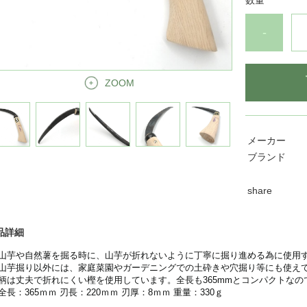
数量
-
ZOOM
メーカー
ブランド
share
品詳細
山芋や自然薯を掘る時に、山芋が折れないように丁寧に掘り進める為に使用
山芋掘り以外には、家庭菜園やガーデニングでの土砕きや穴掘り等にも使え
柄は丈夫で折れにくい樫を使用しています。全長も365mmとコンパクトな
全長：365ｍｍ 刃長：220ｍｍ 刃厚：8ｍｍ 重量：330ｇ