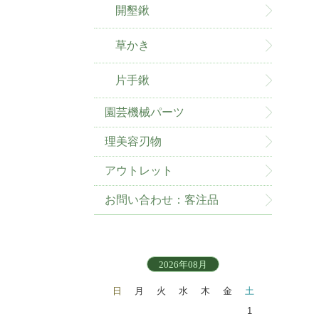
開墾鍬
草かき
片手鍬
園芸機械パーツ
理美容刃物
アウトレット
お問い合わせ：客注品
2026年08月
日
月
火
水
木
金
土
1