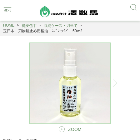
HOME
蕎麦包丁
収納ケース・刃当て
玉日本 刃物錆止め用椿油 ｽﾌﾟﾚｰﾀｲﾌﾟ 50ｍℓ
ZOOM