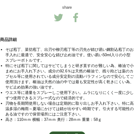
share
商品詳細
そば庖丁、菜切庖丁、出刃や柳刃庖丁等の刃先が錆び易い鋼割込庖丁のお
手入れに最適で、安全安心な錆び止め油です。使い易い50ml入りの小型
スプレーボトルです。
特にそば庖丁に関してはサビてしまうと研ぎ直すのが難しい為、椿油で小
まめにお手入れ下さい。成分の92.6％は天然の椿油で、残り殆どは薬のカ
プセル等に使用されている成分安定剤の流動パラフィンなので安心してご
使用頂けます。椿油は天然の油の中では最も安定性が高く乾きにくい為、
サビ止め効果の強い油です。
ウエス等に適量をスプレーしご使用下さい。ムラになりにくく一度に少し
ずつ使用できるスプレー式なので経済的です。
刃物を長期間使用しない場合は定期的に取り出しお手入れ下さい。特に高
温多湿の梅雨～夏場にかけては錆が出やすい時期です。引火する可能性の
ある油ですので保管場所にはご注意下さい。
高さ：110ｍｍ 横幅：37ｍｍ 奥行：28ｍｍ 重量：58ｇ