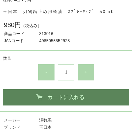
収納ケース・刃当て
玉日本 刃物錆止め用椿油 ｽﾌﾟﾚｰﾀｲﾌﾟ 50ｍℓ
980円
（税込み）
商品コード
313016
JANコード
4985055552925
数量
-
+
カートに入れる
メーカー
澤数馬
ブランド
玉日本