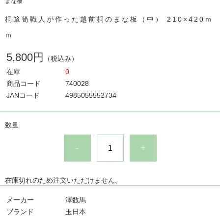
まな板
桐箪笥職人が作った越前桐のまな板（中） 210×420ｍ
ｍ
5,800円
（税込み）
在庫
0
商品コード
740028
JANコード
4985055552734
数量
-
+
在庫切れのため注文いただけません。
メーカー
澤数馬
ブランド
玉日本