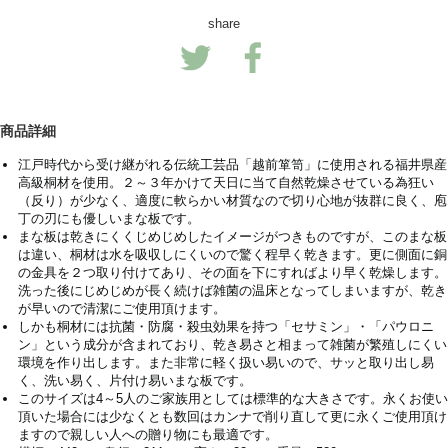
share
商品詳細
江戸時代から受け継がれる伝統工芸品「越前箪笥」に使用される福井県産
高級桐材を使用。２～３年かけて天日に当て自然乾燥させている為狂い
（反り）が少なく、適度に軟らかい材質なので切り心地が抜群に良く、庖
丁の刃にも優しいまな板です。
まな板は乾きにくくじめじめしたイメージがつきものですが、このまな板
は違い、桐材は水を吸収しにくいので驚く程早く乾きます。更に側面に銅
の金具を２つ取り付けてあり、その面を下にすればより早く乾燥します。
洗った後にじめじめが長く続けば雑菌の温床となってしまいますが、乾き
が早いので清潔にご使用頂けます。
しかも桐材には抗菌・防腐・殺虫効果を持つ「セサミン」・「パウロニ
ン」という成分が含まれており、乾き易さと相まって雑菌が繁殖しにくい
環境を作り出します。また非常に軽く扱い易いので、サッと取り出し易
く、洗い易く、片付け易いまな板です。
このサイズは4～5人のご家族用としては標準的な大きさです。永くお使い
頂いた場合には少なくとも数回はカンナで削り直して更に永くご使用頂け
ますので親しい人への贈り物にも最適です。