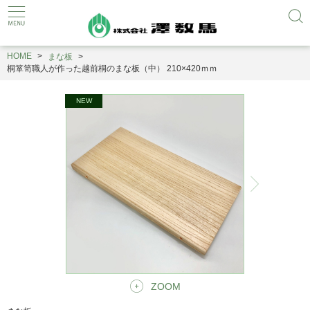
HOME
まな板
桐箪笥職人が作った越前桐のまな板（中） 210×420ｍｍ
ZOOM