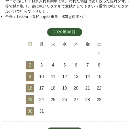
ヤニが出にくくお手入れも簡単です。汚れた場合は硬く絞った濡れタオル
等で拭き取り、更に乾いたタオルで空拭きして下さい（通常は乾いたタオ
ルだけで行って下さい）。
全長：1200ｍｍ直径：φ30 重量：420ｇ前後×2
2026年08月
日
月
火
水
木
金
土
1
2
3
4
5
6
7
8
9
10
11
12
13
14
15
16
17
18
19
20
21
22
23
24
25
26
27
28
29
30
31