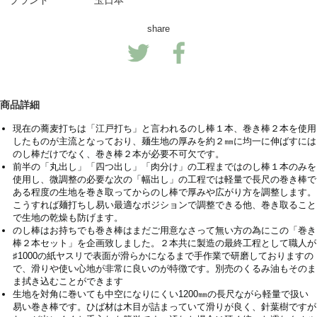
ブランド
玉日本
share
商品詳細
現在の蕎麦打ちは「江戸打ち」と言われるのし棒１本、巻き棒２本を使用
したものが主流となっており、麺生地の厚みを約２㎜に均一に伸ばすには
のし棒だけでなく、巻き棒２本が必要不可欠です。
前半の「丸出し」「四つ出し」「肉分け」の工程まではのし棒１本のみを
使用し、微調整の必要な次の「幅出し」の工程では軽量で長尺の巻き棒で
ある程度の生地を巻き取ってからのし棒で厚みや広がり方を調整します。
こうすれば麺打ちし易い最適なポジションで調整できる他、巻き取ること
で生地の乾燥も防げます。
のし棒はお持ちでも巻き棒はまだご用意なさって無い方の為にこの「巻き
棒２本セット」を企画致しました。２本共に製造の最終工程として職人が
♯1000の紙ヤスリで表面が滑らかになるまで手作業で研磨しておりますの
で、滑りや使い心地が非常に良いのが特徴です。別売のくるみ油もそのま
ま拭き込むことができます
生地を対角に巻いても中空になりにくい1200㎜の長尺ながら軽量で扱い
易い巻き棒です。ひば材は木目が詰まっていて滑りが良く、針葉樹ですが