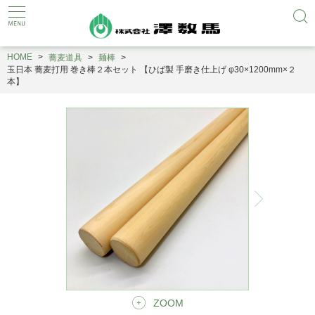
HOME
蕎麦道具
麺棒
玉日本 蕎麦打用 巻き棒２本セット 【ひば製 手磨き仕上げ φ30×1200mm×２
本】
ZOOM