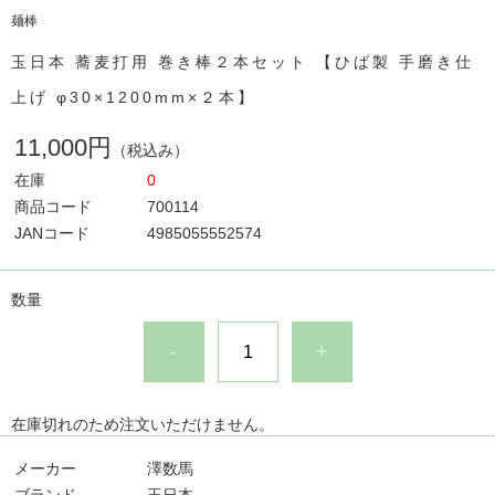
麺棒
玉日本 蕎麦打用 巻き棒２本セット 【ひば製 手磨き仕
上げ φ30×1200mm×２本】
11,000円
（税込み）
在庫
0
商品コード
700114
JANコード
4985055552574
数量
-
+
在庫切れのため注文いただけません。
メーカー
澤数馬