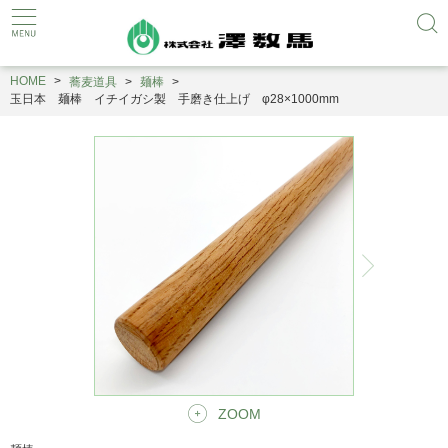
HOME
蕎麦道具
麺棒
玉日本 麺棒 イチイガシ製 手磨き仕上げ φ28×1000mm
ZOOM