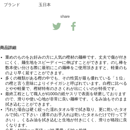
ブランド
玉日本
share
商品詳細
重めのものをお好みの方に人気の樫材の麺棒です。丈夫で傷が付き
にくく、麺生地をスピーディーに伸ばすことができます。のし棒を
数本使い分ける際に最初にこの麺棒をご使用頂きますと、軽量のも
のより早く延すことができます。
多くの種類がある樫の中でも、その性質が最も優れている「１位」
の樫と言う意味によりイチイガシと呼ばれています。白樫に比べる
とやや軽量で、樫材特有のささくれが出にくいのが特長です。
最終工程として職人が♯1000の紙ヤスリで表面を研磨しております
ので、滑りや使い心地が非常に良い麺棒です。くるみ油もそのまま
拭き込むことができます。
汚れた場合は硬く絞った濡れタオル等で拭き取り、更に乾いたタオ
ルで拭いて下さい（通常のお手入れは乾いたタオルだけで行って下
さい）。くるみ油を拭き込むと生地が付きにくく、滑りが格段に良
くなります。