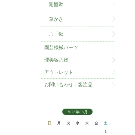
開墾鍬
草かき
片手鍬
園芸機械パーツ
理美容刃物
アウトレット
お問い合わせ：客注品
2026年08月
日
月
火
水
木
金
土
1