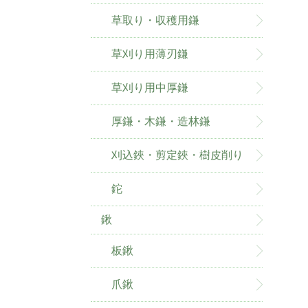
草取り・収穫用鎌
草刈り用薄刃鎌
草刈り用中厚鎌
厚鎌・木鎌・造林鎌
刈込鋏・剪定鋏・樹皮削り
鉈
鍬
板鍬
爪鍬