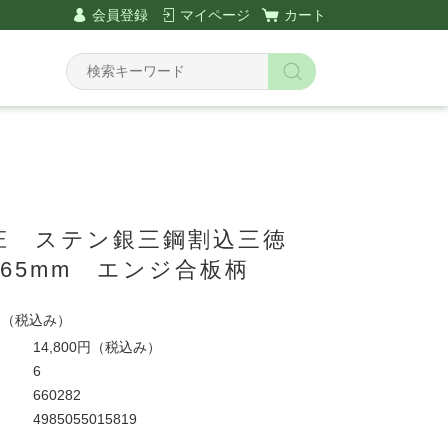
会員登録
マイページ
カート
庄 ステン銀三鋼割込三徳
165mm エンジ合板柄
円
（税込み）
14,800円
（税込み）
6
660282
4985055015819