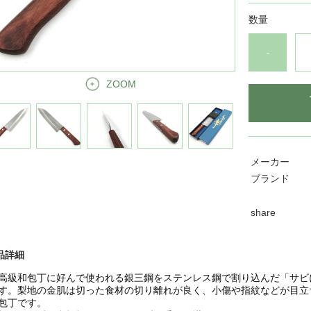
数量
-
ZOOM
メーカー
ブランド
share
品詳細
高級和包丁に好んで使われる銀三鋼をステンレス鋼で割り込んだ「サビ
す。梨地の金肌は切った食材の切り離れが良く、小傷や指紋などが目立
包丁です。