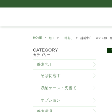
HOME
包丁
三徳包丁
越前中庄 ステン銀三鋼
CATEGORY
カテゴリー
蕎麦包丁
そば切庖丁
収納ケース・刃当て
オプション
蕎麦道具