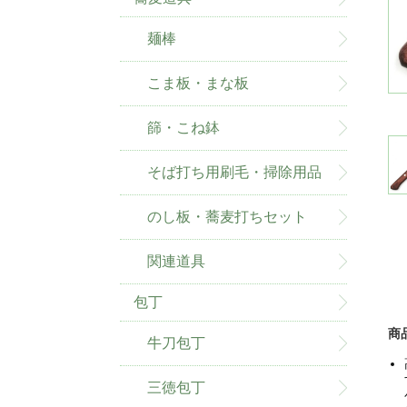
麺棒
こま板・まな板
篩・こね鉢
そば打ち用刷毛・掃除用品
のし板・蕎麦打ちセット
関連道具
包丁
商
牛刀包丁
三徳包丁