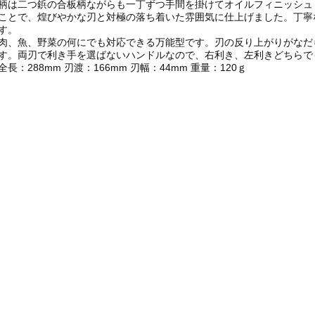
柄は二つ鋲の合板柄ながらも一丁ずつ手間を掛けてオイルフィニッシュ
ことで、煌びやかな刃と対極の落ち着いた雰囲気に仕上げました。丁寧
す。
肉、魚、野菜の何にでも対応できる万能型です。刃の反り上がりがなだ
す。両刃で利き手を選ばないハンドルなので、右利き、左利きどちらで
全長：288mm 刃渡：166mm 刃幅：44mm 重量：120ｇ