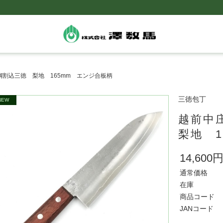
割込三徳 梨地 165mm エンジ合板柄
三徳包丁
越前中
梨地 
14,600
通常価格
在庫
商品コード
JANコード