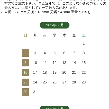
すのでご注意下さい。また近年では、このような小さめの包丁が海
外の方にお土産としても一定数人気があります。
全長：275mm 刃渡：137mm 刃幅：42mm 重量：115ｇ
2026年08月
日
月
火
水
木
金
土
1
2
3
4
5
6
7
8
9
10
11
12
13
14
15
16
17
18
19
20
21
22
23
24
25
26
27
28
29
30
31