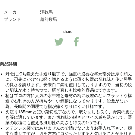
メーカー
澤数馬
ブランド
越前数馬
share
商品詳細
丹念に打ち鍛えた手造り庖丁で、強度の必要な峯元部分は厚く頑丈
に、刃先にかけては軽く切れるように薄く抜群の切れ味と使い勝手
の良さを誇ります。安来白二鋼を使用しておりますので、当初の鋭
い切味が永く持ちつつ、研ぎ直しも比較的容易にできます。
柄はプロの方に人気の水牛桂と母材の柄に段差のないフラットな構
造で右利きの方が持ちやすい鎬柄になっております。段差がない
為、長時間の調理でも指が痛くなりにくい仕様です。
刃渡り135mmと短い菜切包丁なので、取り回しも良く、野菜の皮む
き等に適しています。また切れ味の鋭さとサイズ感を活かして、野
菜の収穫にも使える汎用性の高さも特長の1つです。
ステンレス製ではありませんので錆びないようお手入れ下さい。頑
丈な造りですが、刃を左右にコジッたりすると欠けることがありま