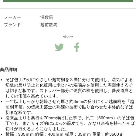
メーカー
澤数馬
ブランド
越前数馬
share
商品詳細
そば包丁の刃にやさしい越前桐を３層に分けて使用し、湿気による
切板の反り防止と化粧用に米ヒバの端噛みを使用した両面使えるそ
ば切まな板です。ストッパー部分に硬質の柿を使用し、蕎麦道具と
しての価値を高めています。
一年以上しっかり乾燥させた厚さ約8mmの反りにくい越前桐を『越
前桐箪笥』の伝統工芸士の熟練の技術で貼り合わせた本格的なそば
切まな板です。
従来品よりも奥行を70mm伸ばした事で、尺二（360mm）のそば包
丁でも、またサイズ的に2.0㎏の蕎麦でも、かなり余裕を持ったそば
切りが行えるようになりました。
横幅：905ｍｍ 縦幅：400ｍｍ 板厚：35ｍｍ 重量：約3500ｇ