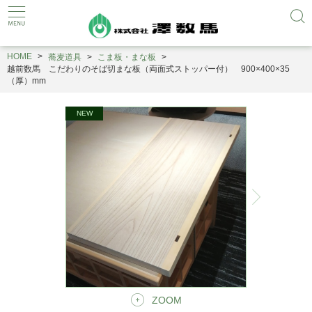
HOME
蕎麦道具
こま板・まな板
越前数馬 こだわりのそば切まな板（両面式ストッパー付） 900×400×35
（厚）mm
ZOOM