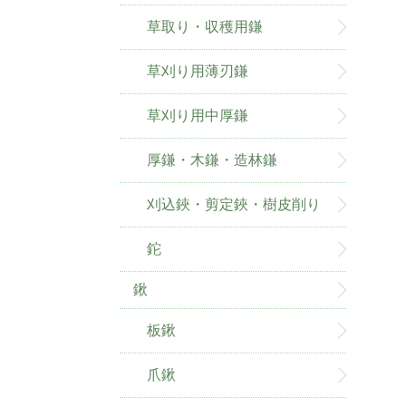
草取り・収穫用鎌
草刈り用薄刃鎌
草刈り用中厚鎌
厚鎌・木鎌・造林鎌
刈込鋏・剪定鋏・樹皮削り
鉈
鍬
板鍬
爪鍬