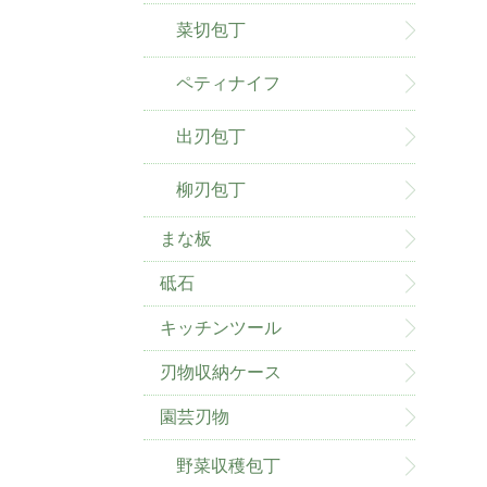
菜切包丁
ペティナイフ
出刃包丁
柳刃包丁
まな板
砥石
キッチンツール
刃物収納ケース
園芸刃物
野菜収穫包丁