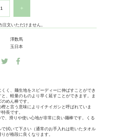
+
め注文いただけません。
澤数馬
玉日本
にくく、麺生地をスピーディーに伸ばすことができ
すと、軽量のものより早く延すことができます。ま
ズのめん棒です。
の樫と言う意味によりイチイガシと呼ばれていま
が特長です。
すので、滑りや使い心地が非常に良い麺棒です。くる
ルで拭いて下さい（通常のお手入れは乾いたタオル
滑りが格段に良くなります。