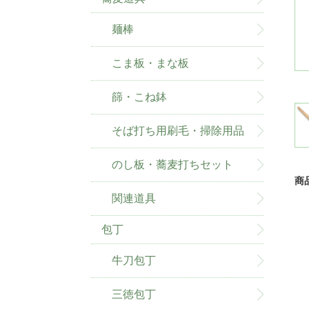
麺棒
こま板・まな板
篩・こね鉢
そば打ち用刷毛・掃除用品
のし板・蕎麦打ちセット
商
関連道具
包丁
牛刀包丁
三徳包丁