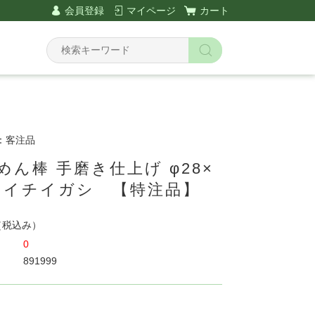
会員登録
マイページ
カート
：客注品
めん棒 手磨き仕上げ φ28×
㎜ イチイガシ 【特注品】
（税込み）
0
891999