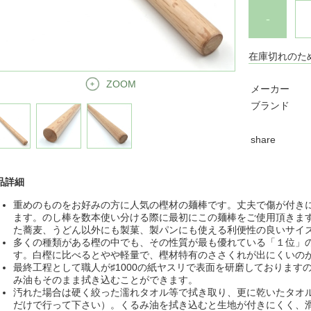
-
在庫切れのた
ZOOM
メーカー
ブランド
share
品詳細
重めのものをお好みの方に人気の樫材の麺棒です。丈夫で傷が付き
ます。のし棒を数本使い分ける際に最初にこの麺棒をご使用頂きま
た蕎麦、うどん以外にも製菓、製パンにも使える利便性の良いサイ
多くの種類がある樫の中でも、その性質が最も優れている「１位」
す。白樫に比べるとやや軽量で、樫材特有のささくれが出にくいの
最終工程として職人が♯1000の紙ヤスリで表面を研磨しておりま
み油もそのまま拭き込むことができます。
汚れた場合は硬く絞った濡れタオル等で拭き取り、更に乾いたタオ
だけで行って下さい）。くるみ油を拭き込むと生地が付きにくく、