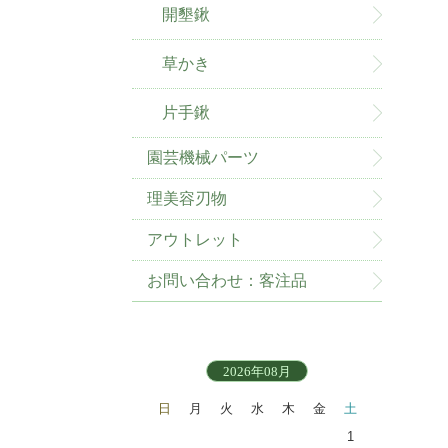
開墾鍬
草かき
片手鍬
園芸機械パーツ
理美容刃物
アウトレット
お問い合わせ：客注品
2026年08月
日
月
火
水
木
金
土
1