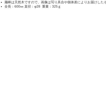
麺棒は天然木ですので、画像は写り具合や個体差によりお届けした
全長：600㎜ 直径：φ28 重量：325ｇ