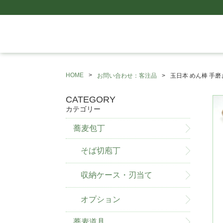
HOME
お問い合わせ：客注品
玉日本 めん棒 手磨
CATEGORY
カテゴリー
蕎麦包丁
そば切庖丁
収納ケース・刃当て
オプション
蕎麦道具