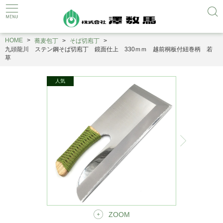
HOME
蕎麦包丁
そば切庖丁
九頭龍川 ステン鋼そば切庖丁 鏡面仕上 330ｍｍ 越前桐板付紐巻柄 若
草
ZOOM