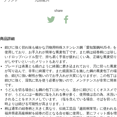
ブランド
九頭龍川
share
商品詳細
錆びに強く切れ味も確かな刃物用特殊ステンレス鋼「愛知製鋼AUS-8」を
使用しており、お手入れが簡単な蕎麦包丁です。また柄は紐巻柄には珍し
いドロップハンドル型で、持ち易く手首が疲れにくい為、正確な蕎麦切り
がしやすいといったメリットもあります。
ブレードは表裏とも鏡のように綺麗に磨き込まれており、刃に切った蕎麦
が写り込んで、非常に綺麗です。また鏡面加工を施した鋼の蕎麦包丁の場
合、錆びに強い耐性が無いのでお手入れが大変になりますが、この包丁は
錆びに強く、湿気に気を使う必要が無いので、メンテナンスが非常に簡単
です。
うどんを切る場合にも鋼の包丁に比べたら、遥かに錆びにくくオススメで
すが、うどんには一般的に塩を入れる事が多く、使用後は念の為、水洗い
されることをオススメしています。（塩を含んでいる場合、そばを切った
時よりは錆びる可能性が高まります。）
柄は通常の紐巻柄と大きく異なり、伝統工芸品『越前桐箪笥』に使われる
福井県産高級桐材を紐巻の芯となる合せ板に使用し、更にフィット感を増