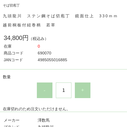
そば切庖丁
九頭龍川 ステン鋼そば切庖丁 鏡面仕上 330ｍｍ
越前桐板付紐巻柄 若草
34,800円
（税込み）
在庫
0
商品コード
690070
JANコード
4985055016885
数量
-
+
在庫切れのため注文いただけません。
メーカー
澤数馬