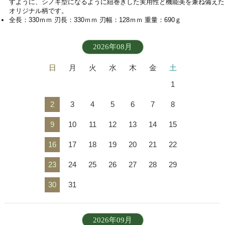
すように、シノギ型になるように紐巻きした実用性と機能美を兼ね備えた
オリジナル柄です。
全長：330ｍｍ 刃長：330ｍｍ 刃幅：128ｍｍ 重量：690ｇ
2026年08月
日
月
火
水
木
金
土
1
2
3
4
5
6
7
8
9
10
11
12
13
14
15
16
17
18
19
20
21
22
23
24
25
26
27
28
29
30
31
2026年09月