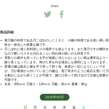
share
商品詳細
裏刃鎌の特長である刃こぼれのしにくさと、小鎌の特徴である使い易い形
状を一体化した軽量な鎌です。
刃こぼれに強く砂利混じりの場所でも使えてます。また薄刃ですが鋼付き
なので硬いススキも刈れるくらい切れ味が鋭いのも特長です。
草取りの最中も持っている手が地面に当たらないように柄は通常品より一
握り長くなっています。伸びた草を刈る場合にも便利になっております。
普通の鎌は砥石と鎌を手で持って研ぐ為、角度が一定になりにくいです
が、刃が裏側から付いているこの鎌は、庖丁研ぎのように砥石を置いて刃
を動かしながら研ぐことが可能で、鎌だけ持って研げるので正確な研磨が
可能です。
全長：305ｍｍ 刃渡り：120ｍｍ 刃幅：36ｍｍ 重量：98ｇ
2026年08月
日
月
火
水
木
金
土