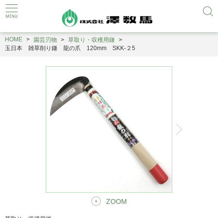
HOME
園芸刃物
草取り・収穫用鎌
玉日本 雑草削り鎌 龍の爪 120mm SKK-２5
ZOOM