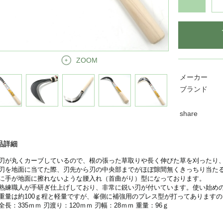
ZOOM
メーカー
ブランド
share
品詳細
刃が丸くカーブしているので、根の張った草取りや長く伸びた草を刈ったり
刃を地面に当てた際、刃先から刃の中央部までがほぼ隙間無くきっちり当た
に手が地面に擦れないような腰入れ（首曲がり）型になっております。
熟練職人が手研ぎ仕上げしており、非常に鋭い刃が付いています。使い始め
重量は約100ｇ程と軽量ですが、峯側に補強用のプレス型が打ってあります
全長：335ｍｍ 刃渡り：120ｍｍ 刃幅：28ｍｍ 重量：96ｇ