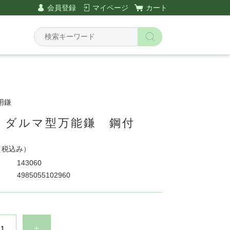
会員登録
マイページ
カート
用鎌
 ダルマ型万能鎌 鋼付
（税込み）
143060
4985055102960
+