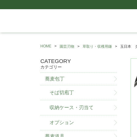
HOME
園芸刃物
草取り・収穫用鎌
玉日本 
CATEGORY
カテゴリー
蕎麦包丁
そば切庖丁
収納ケース・刃当て
オプション
蕎麦道具