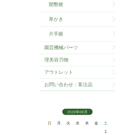
開墾鍬
草かき
片手鍬
園芸機械パーツ
理美容刃物
アウトレット
お問い合わせ：客注品
2026年08月
日
月
火
水
木
金
土
1