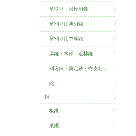
草取り・収穫用鎌
草刈り用薄刃鎌
草刈り用中厚鎌
厚鎌・木鎌・造林鎌
刈込鋏・剪定鋏・樹皮削り
鉈
鍬
板鍬
爪鍬