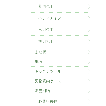
菜切包丁
ペティナイフ
出刃包丁
柳刃包丁
まな板
砥石
キッチンツール
刃物収納ケース
園芸刃物
野菜収穫包丁