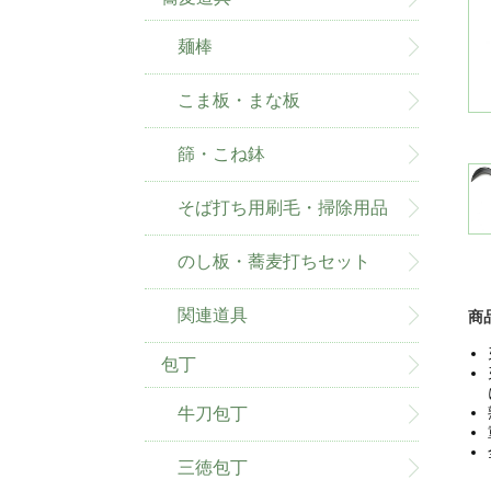
麺棒
こま板・まな板
篩・こね鉢
そば打ち用刷毛・掃除用品
のし板・蕎麦打ちセット
関連道具
商
包丁
牛刀包丁
三徳包丁