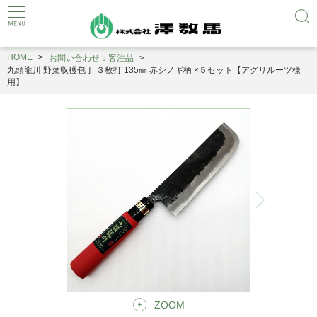
HOME
お問い合わせ：客注品
九頭龍川 野菜収穫包丁 ３枚打 135㎜ 赤シノギ柄 ×５セット【アグリルーツ様
用】
ZOOM