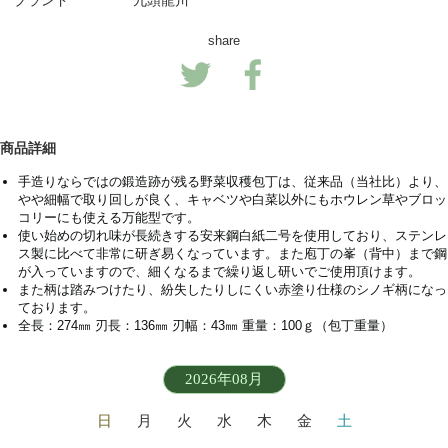
ブランド
九頭龍川
share
商品詳細
手造りならではの鍛造跡が残る野菜収穫包丁は、従来品（当社比）より、
やや細幅で取り回しが良く、キャベツや白菜以外にもホウレン草やブロッ
コリーにも使える万能型です。
使い始めの切れ味が長続きする安来鋼白紙二号を使用しており、ステンレ
ス製に比べて非常に研ぎ易くなっています。また庖丁の峯（背中）まで鋼
が入っていますので、細くなるまで繰り返し研いでご使用頂けます。
また柄は踏みつけたり、紛失したりしにくい赤塗り仕様のシノギ柄になっ
ております。
全長：274㎜ 刃長：136㎜ 刃幅：43㎜ 重量：100ｇ（包丁重量）
2026年08月
日
月
火
水
木
金
土