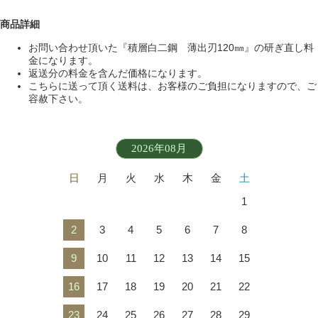
商品詳細
お問い合わせ頂いた『積層白二鋼 薄出刃120㎜』の研ぎ直し料
金になります。
返送分の料金を含んだ価格になります。
こちらに送って頂く送料は、お客様のご負担になりますので、ご
容赦下さい。
2026年08月
日
月
火
水
木
金
土
1
2
3
4
5
6
7
8
9
10
11
12
13
14
15
16
17
18
19
20
21
22
23
24
25
26
27
28
29