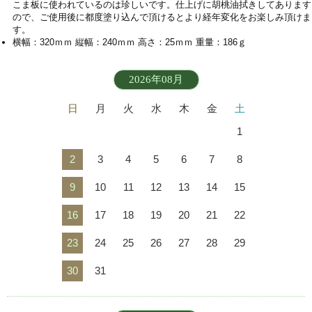
こま板に使われているのは珍しいです。仕上げに胡桃油拭きしてあります
ので、ご使用後に都度塗り込んで頂けるとより経年変化をお楽しみ頂けま
す。
横幅：320ｍｍ 縦幅：240ｍｍ 高さ：25ｍｍ 重量：186ｇ
2026年08月
日
月
火
水
木
金
土
1
2
3
4
5
6
7
8
9
10
11
12
13
14
15
16
17
18
19
20
21
22
23
24
25
26
27
28
29
30
31