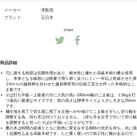
メーカー
澤数馬
ブランド
玉日本
share
商品詳細
刃に接する枕部は抗菌作用があり、耐水性に優れた高級木材の桑を使用
し、本体となる板部には軽量で滑り易く反りにくい一年以上乾燥させた厚
さ6ｍｍの越前桐を合わせた越前桐箪笥の伝統工芸士が作った本格的なこ
ま板です。
そば打ち中級～上級者の方に人気の高い240mm幅のこま板は、1.5kgを打
つ場合に最適なサイズです。枕の高さは標準サイズより少し大きな25mm
です。
麺生地を庖丁で切る度に庖丁を左側へやや傾けてこま板をずらし切り幅を
調整する為、持ち手は付けておりません。（持ち手を左手で引いて切り幅
を調整すると切ったそばが不揃いになりがちです。）
桑の木は時間の経過とともに飴色に変化をする独特の光沢を持ち、水に強
く抗菌性もある高級木材です。ただ重く硬いので加工性に難があるので、