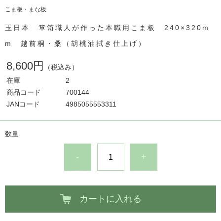
こま板・まな板
玉日本 箪笥職人が作った本職用こま板 240×320m
m 越前桐・桑（胡桃油拭き仕上げ）
8,600円
（税込み）
在庫
2
商品コード
700144
JANコード
4985055553311
数量
-
+
カートに入れる