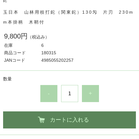
鉈
玉日本 山林用枝打鉈（関東鉈）130匁 片刃 230m
m本掛柄 木鞘付
9,800円
（税込み）
在庫
6
商品コード
180315
JANコード
4985055202257
数量
-
+
カートに入れる