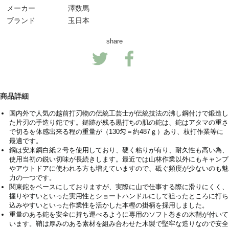
メーカー
澤数馬
ブランド
玉日本
share
商品詳細
国内外で人気の越前打刃物の伝統工芸士が伝統技法の沸し鋼付けで鍛造し
た片刃の手造り鉈です。鎚跡が残る黒打ちの肌の鉈は、鉈はアタマの重さ
で切るを体感出来る程の重量が（130匁＝約487ｇ）あり、枝打作業等に
最適です。
鋼は安来鋼白紙２号を使用しており、硬く粘りが有り、耐久性も高い為、
使用当初の鋭い切味が長続きします。最近では山林作業以外にもキャンプ
やアウトドアに使われる方も増えていますので、砥ぐ頻度が少ないのも魅
力の一つです。
関東鉈をベースにしておりますが、実際に山で仕事する際に滑りにくく、
握りやすいといった実用性とショートハンドルにして狙ったところに打ち
込みやすいといった作業性を活かした本樫の掛柄を採用しました。
重量のある鉈を安全に持ち運べるように専用のソフト巻きの木鞘が付いて
います。鞘は厚みのある素材を組み合わせた木製で堅牢な造りなので安全