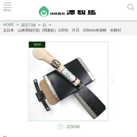
HOME
園芸刃物
鉈
玉日本 山林用枝打鉈（関東鉈）130匁 片刃 230mm本掛柄 木鞘付
ZOOM