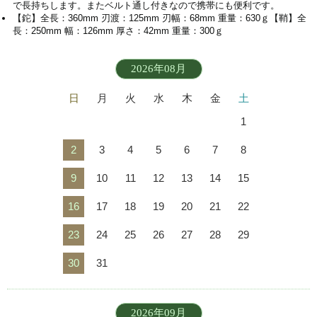
で長持ちします。またベルト通し付きなので携帯にも便利です。
【鉈】全長：360mm 刃渡：125mm 刃幅：68mm 重量：630ｇ【鞘】全
長：250mm 幅：126mm 厚さ：42mm 重量：300ｇ
2026年08月
日
月
火
水
木
金
土
1
2
3
4
5
6
7
8
9
10
11
12
13
14
15
16
17
18
19
20
21
22
23
24
25
26
27
28
29
30
31
2026年09月