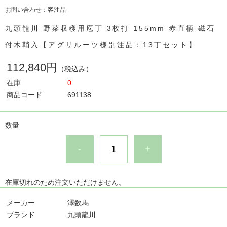
お問い合わせ：客注品
九頭龍川 野菜収穫用庖丁 3枚打 155mm 赤直柄 磁石
付木鞘入【アグリルーツ様別注品：13丁セット】
112,840円
（税込み）
在庫
0
商品コード
691138
数量
-
+
在庫切れのため注文いただけません。
メーカー
澤数馬
ブランド
九頭龍川