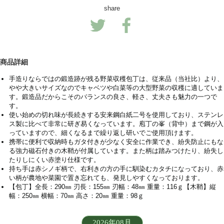
share
商品詳細
手造りならではの鍛造跡が残る野菜収穫包丁は、従来品（当社比）より、
やや大きいサイズなのでキャベツや白菜等の大型野菜の収穫に適していま
す。鍛造品だからこそのバランスの良さ、軽さ、丈夫さも魅力の一つで
す。
使い始めの切れ味が長続きする安来鋼白紙二号を使用しており、ステンレ
ス製に比べて非常に研ぎ易くなっています。庖丁の峯（背中）まで鋼が入
っていますので、細くなるまで繰り返し研いでご使用頂けます。
携帯に便利で収納時もガタ付きが少なく安全に作業でき、紛失防止にもな
る強力磁石付きの木鞘が付属しています。また柄は踏みつけたり、紛失し
たりしにくい赤塗り仕様です。
持ち手は赤シノギ柄で、右利きの方の手に馴染むカタチになっており、赤
い柄が農地や菜園で置き忘れても、発見しやすくなっております。
【包丁】全長：290㎜ 刃長：155㎜ 刃幅：48㎜ 重量：116ｇ
【木鞘】縦
幅：250㎜ 横幅：70㎜ 高さ：20㎜ 重量：98ｇ
2026年08月