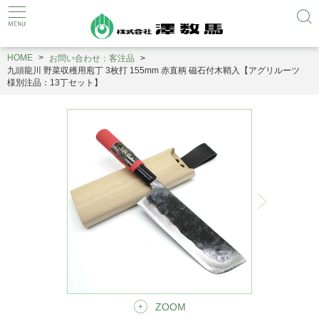
HOME
お問い合わせ：客注品
九頭龍川 野菜収穫用庖丁 3枚打 155mm 赤直柄 磁石付木鞘入【アグリルーツ
様別注品：13丁セット】
ZOOM