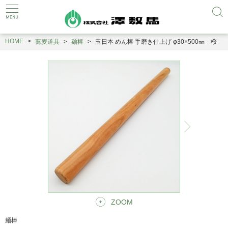
HOME
蕎麦道具
麺棒
玉日本 めん棒 手磨き仕上げ φ30×500㎜ 桜
ZOOM
麺棒