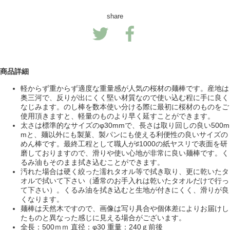
share
商品詳細
軽からず重からず適度な重量感が人気の桜材の麺棒です。産地は
奥三河で、反りが出にくく堅い材質なので使い込む程に手に良く
なじみます。のし棒を数本使い分ける際に最初に桜材のものをご
使用頂きますと、軽量のものより早く延すことができます。
太さは標準的なサイズのφ30mmで、長さは取り回しの良い500m
mと、麺以外にも製菓、製パンにも使える利便性の良いサイズの
めん棒です。最終工程として職人が♯1000の紙ヤスリで表面を研
磨しておりますので、滑りや使い心地が非常に良い麺棒です。く
るみ油もそのまま拭き込むことができます。
汚れた場合は硬く絞った濡れタオル等で拭き取り、更に乾いたタ
オルで拭いて下さい（通常のお手入れは乾いたタオルだけで行っ
て下さい）。くるみ油を拭き込むと生地が付きにくく、滑りが良
くなります。
麺棒は天然木ですので、画像は写り具合や個体差によりお届けし
たものと異なった感じに見える場合がございます。
全長：500ｍｍ 直径：φ30 重量：240ｇ前後