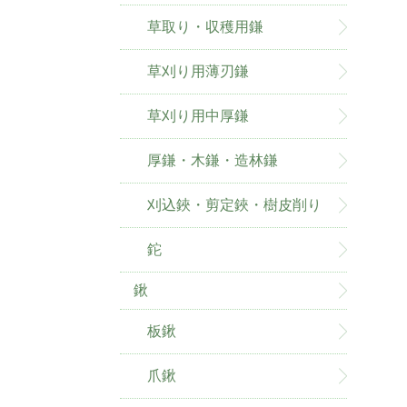
草取り・収穫用鎌
草刈り用薄刃鎌
草刈り用中厚鎌
厚鎌・木鎌・造林鎌
刈込鋏・剪定鋏・樹皮削り
鉈
鍬
板鍬
爪鍬