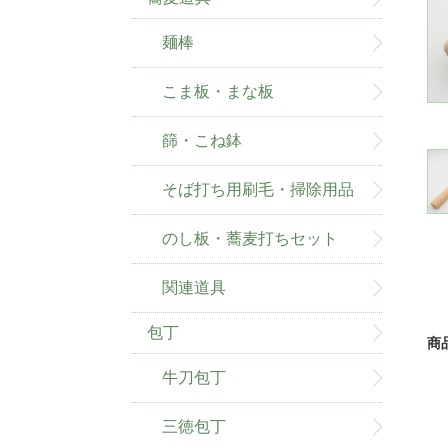
麺棒
こま板・まな板
篩・こね鉢
そば打ち用刷毛・掃除用品
のし板・蕎麦打ちセット
関連道具
包丁
商
牛刀包丁
三徳包丁