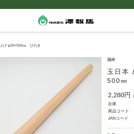
げ φ28×500㎜ ひのき
麺棒
玉日本 
500㎜
2,280円
在庫
商品コード
JANコード