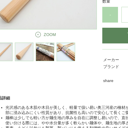
数量
-
ZOOM
メーカー
ブランド
share
品詳細
光沢感のある木肌や木目が美しく、軽量で扱い易い奥三河産の檜材
部に浸み込みにくい性質があり、抗菌性も高いので安心して長くご
麺棒は少しでも軽い方が麺生地の厚みを自在に調整し易いので、直径
使い分ける際には、やや水分量が多く軟らかい麺体や、麺生地の厚