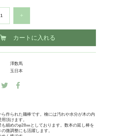
+
カートに入れる
澤数馬
玉日本
から作られた麺棒です。檜には汚れや水分が木の内
愛用頂けます。
も細めのφ28㎜としております。数本の延し棒を
さの微調整にも活躍します。