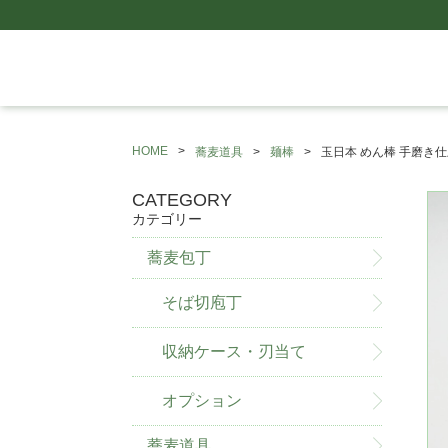
HOME
蕎麦道具
麺棒
玉日本 めん棒 手磨き仕上
CATEGORY
カテゴリー
蕎麦包丁
そば切庖丁
収納ケース・刃当て
オプション
蕎麦道具